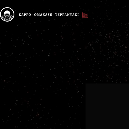
跳
至
主
要
內
容