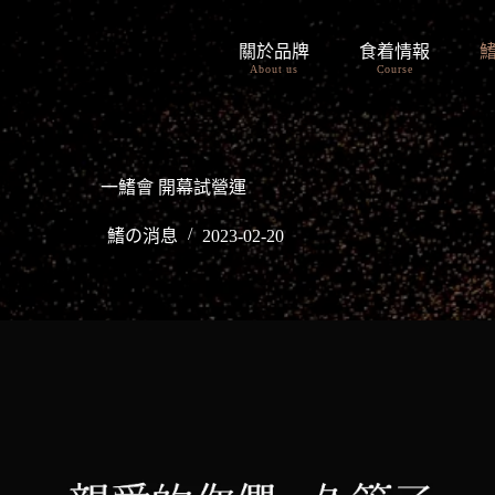
關於品牌
食着情報
About us
Course
一鰭會 開幕試營運
鰭の消息
2023-02-20