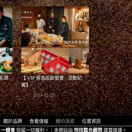
名限
【 VIP 清酒品飲餐會 · 活動紀
實】
2024-11-22
關於品牌
食着情報
鰭の消息
位置資訊
6
一鰭會
保留一切權利。｜本網站由
快找整合顧問
建置維護。