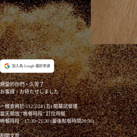
加入為 Google 偏好來源
親愛的你們，久等了
お客様、お待たせしました
一鰭會將於 112/2/24 (五) 開幕試營運
當天開放 ”晚餐時段” 訂位用餐
晚餐時段：17:30~21:30 (最後點餐時間20:30)
相關文章