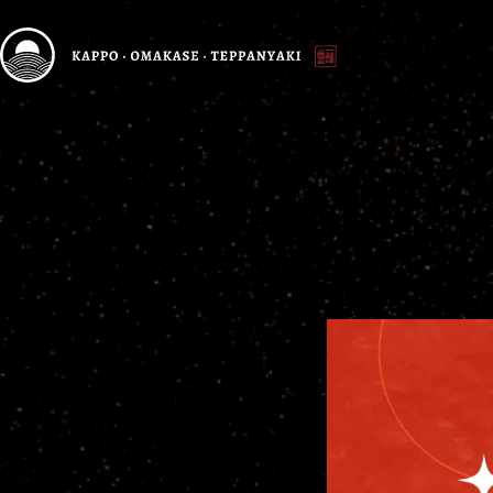
跳
至
主
要
內
容