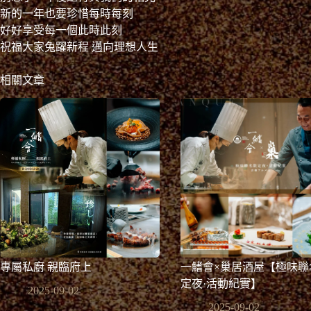
新的一年也要珍惜每時每刻
好好享受每一個此時此刻
祝福大家兔躍新程 邁向理想人生
相關文章
專屬私廚 親臨府上
一鰭會×巢居酒屋【極味聯
定夜·活動紀實】
2025-09-02
2025-09-02